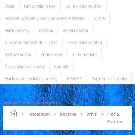
Úvod
Něco málo o nás
Co je u nás nového
Historie událostí v naší chovatelské stanici
Birma
Naše kočičky
Koťátka
Volná koťátka
V novém domově do r. 2017
Naše další zvířátka
Výstava koček
Poděkování
In memoriam
Často kladené otázky
Kontakt
Háčkované košíčky a pelíšky
E-SHOP
Partnerské stránky
Update cookies preferences
Fotoalbum
Koťátka
Vrh F
Fredie
Fontaine