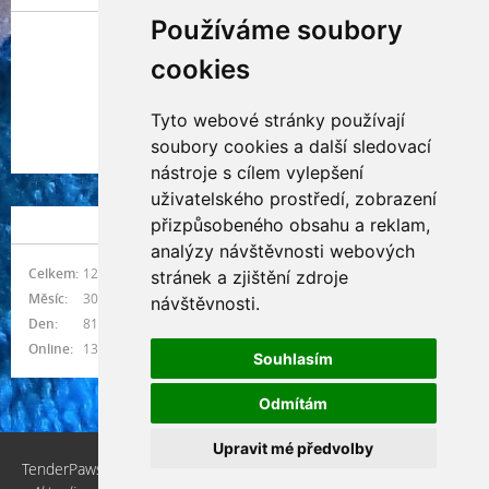
Používáme soubory
cookies
Tyto webové stránky používají
Indianna Ryve
soubory cookies a další sledovací
Nostra, CZ
nástroje s cílem vylepšení
uživatelského prostředí, zobrazení
přizpůsobeného obsahu a reklam,
NÁVŠTĚVNOST
analýzy návštěvnosti webových
Celkem:
1217283
stránek a zjištění zdroje
Měsíc:
30863
návštěvnosti.
Den:
814
Online:
13
Souhlasím
Odmítám
Upravit mé předvolby
TenderPaws, CZ © 2026 eStránky.cz
|