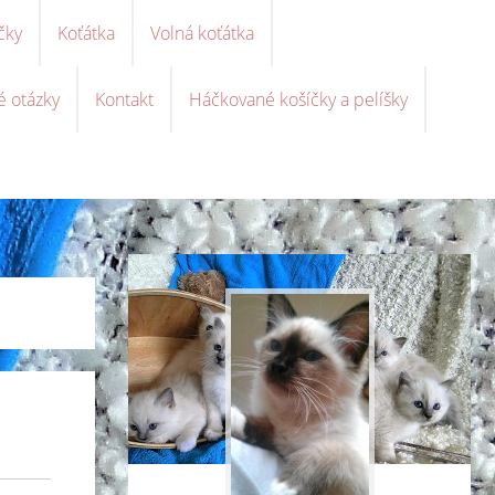
čky
Koťátka
Volná koťátka
é otázky
Kontakt
Háčkované košíčky a pelíšky