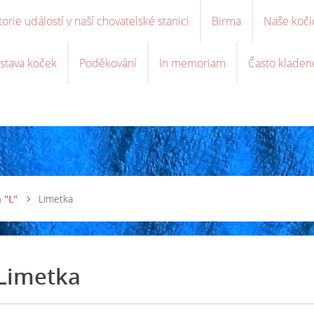
torie událostí v naší chovatelské stanici
Birma
Naše koči
stava koček
Poděkování
In memoriam
Často kladen
 "L"
Limetka
Limetka