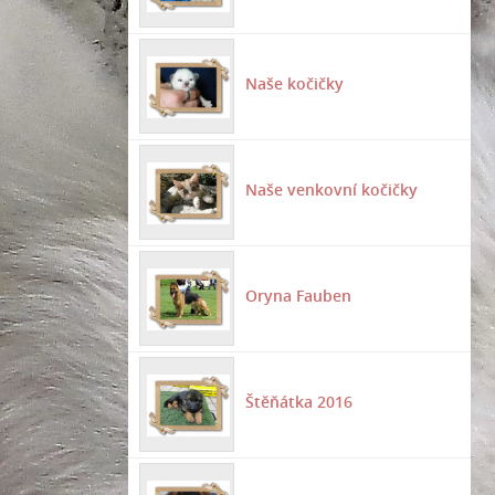
Naše kočičky
Naše venkovní kočičky
Oryna Fauben
Štěňátka 2016