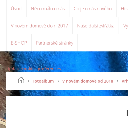
Úvod
Něco málo o nás
Co je u nás nového
His
V novém domově do r. 2017
Naše další zvířátka
Vý
E-SHOP
Partnerské stránky
Update cookies preferences
Fotoalbum
V novém domově od 2018
Vrh