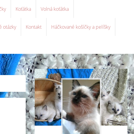
čky
Koťátka
Volná koťátka
é otázky
Kontakt
Háčkované košíčky a pelíšky