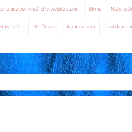
torie událostí v naší chovatelské stanici
Birma
Naše koči
stava koček
Poděkování
In memoriam
Často kladen