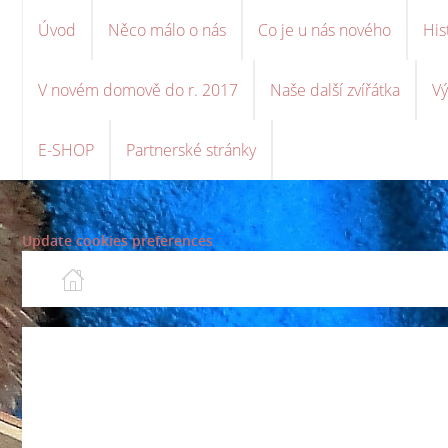
Úvod
Něco málo o nás
Co je u nás nového
His
V novém domově do r. 2017
Naše další zvířátka
Vý
E-SHOP
Partnerské stránky
Update cookies preferences