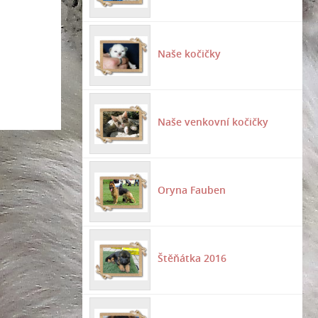
Naše kočičky
Naše venkovní kočičky
Oryna Fauben
Štěňátka 2016