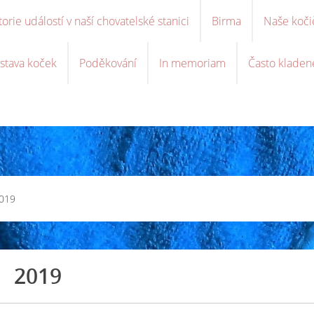
torie událostí v naší chovatelské stanici
Birma
Naše koči
stava koček
Poděkování
In memoriam
Často kladen
019
2019