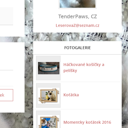
TenderPaws, CZ
LeserovaZ@seznam.cz
FOTOGALERIE
Háčkované košíčky a
pelíšky
vek
Koťátka
Momentky koťátek 2016