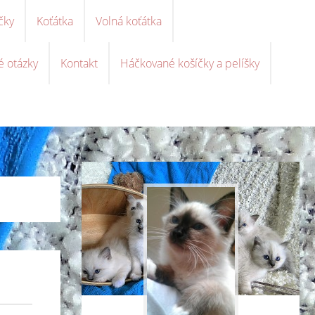
čky
Koťátka
Volná koťátka
é otázky
Kontakt
Háčkované košíčky a pelíšky