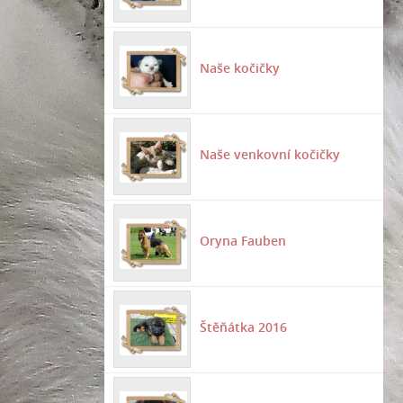
Naše kočičky
Naše venkovní kočičky
Oryna Fauben
Štěňátka 2016