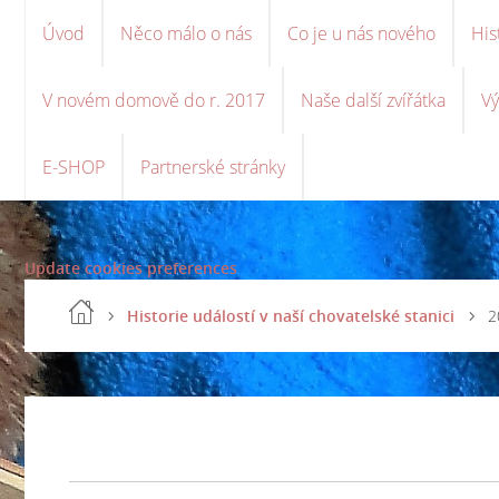
Úvod
Něco málo o nás
Co je u nás nového
His
V novém domově do r. 2017
Naše další zvířátka
Vý
E-SHOP
Partnerské stránky
Update cookies preferences
Historie událostí v naší chovatelské stanici
2