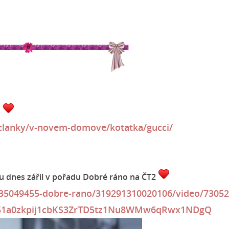
a
/clanky/v-novem-domove/kotatka/gucci/
ou dnes zářil v pořadu Dobré ráno na ČT2
435049455-dobre-rano/319291310020106/video/73052
E51a0zkpij1cbKS3ZrTD5tz1Nu8WMw6qRwx1NDgQ