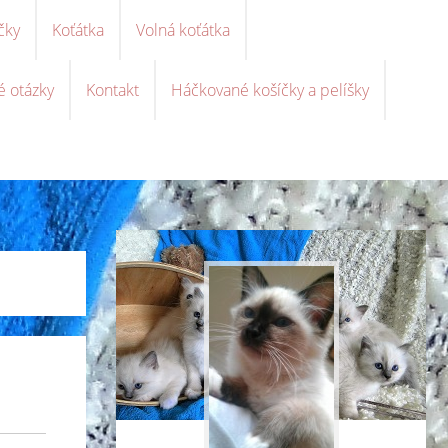
čky
Koťátka
Volná koťátka
é otázky
Kontakt
Háčkované košíčky a pelíšky