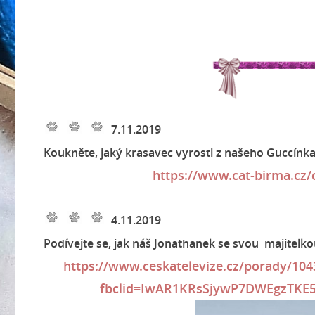
7.11.2019
Koukněte, jaký krasavec vyrostl z našeho Guccínk
https://www.cat-birma.cz
4.11.2019
Podívejte se, jak náš Jonathanek se svou majitelk
https://www.ceskatelevize.cz/porady/10
fbclid=IwAR1KRsSjywP7DWEgzTK