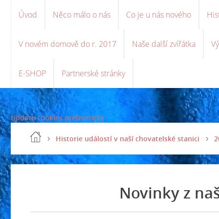
Úvod
Něco málo o nás
Co je u nás nového
His
V novém domově do r. 2017
Naše další zvířátka
Vý
E-SHOP
Partnerské stránky
Update cookies preferences
Historie událostí v naší chovatelské stanici
2
Novinky z naš