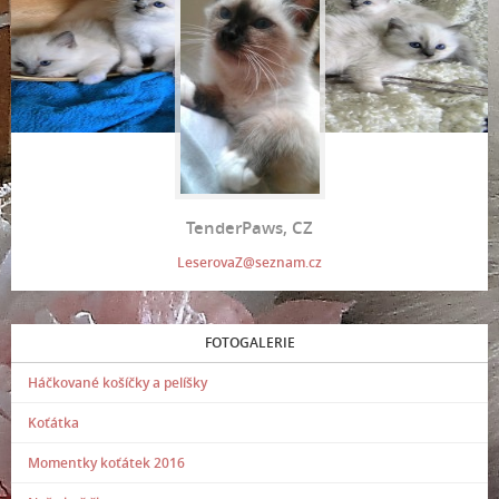
TenderPaws, CZ
LeserovaZ@seznam.cz
FOTOGALERIE
Háčkované košíčky a pelíšky
Koťátka
Momentky koťátek 2016