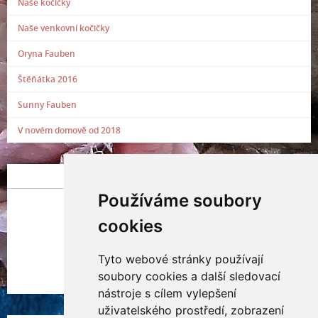
Naše kočičky
Naše venkovní kočičky
Oryna Fauben
Štěňátka 2016
Sunny Fauben
V novém domově od 2018
POSLEDNÍ PŘIDANÁ FOTOGRAFIE
Používáme soubory
cookies
Tyto webové stránky používají
Indianna Ryve
soubory cookies a další sledovací
Nostra, CZ
nástroje s cílem vylepšení
uživatelského prostředí, zobrazení