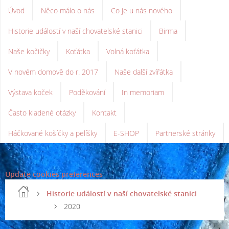
Úvod
Něco málo o nás
Co je u nás nového
Historie událostí v naší chovatelské stanici
Birma
Naše kočičky
Koťátka
Volná koťátka
V novém domově do r. 2017
Naše další zvířátka
Výstava koček
Poděkování
In memoriam
Často kladené otázky
Kontakt
Háčkované košíčky a pelíšky
E-SHOP
Partnerské stránky
Update cookies preferences
Historie událostí v naší chovatelské stanici
2020