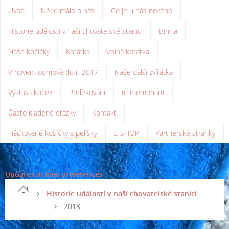
Úvod
Něco málo o nás
Co je u nás nového
Historie událostí v naší chovatelské stanici
Birma
Naše kočičky
Koťátka
Volná koťátka
V novém domově do r. 2017
Naše další zvířátka
Výstava koček
Poděkování
In memoriam
Často kladené otázky
Kontakt
Háčkované košíčky a pelíšky
E-SHOP
Partnerské stránky
Update cookies preferences
Historie událostí v naší chovatelské stanici
2018