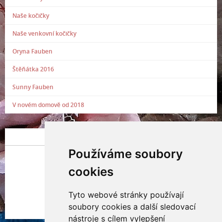
Naše kočičky
Naše venkovní kočičky
Oryna Fauben
Štěňátka 2016
Sunny Fauben
V novém domově od 2018
POSLEDNÍ PŘIDANÁ FOTOGRAFIE
Používáme soubory
cookies
Tyto webové stránky používají
Indianna Ryve
soubory cookies a další sledovací
Nostra, CZ
nástroje s cílem vylepšení