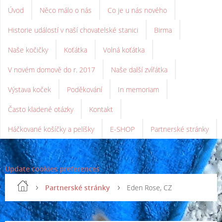
Úvod
Něco málo o nás
Co je u nás nového
Historie událostí v naší chovatelské stanici
Birma
Naše kočičky
Koťátka
Volná koťátka
V novém domově do r. 2017
Naše další zvířátka
Výstava koček
Poděkování
In memoriam
Často kladené otázky
Kontakt
Háčkované košíčky a pelíšky
E-SHOP
Partnerské stránky
Update cookies preferences
Partnerské stránky
Eden Rose, CZ