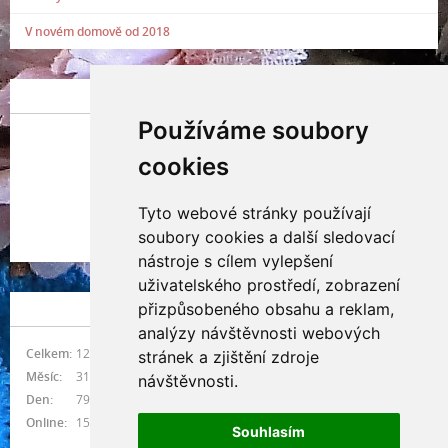
V novém domově od 2018
POSLEDNÍ PŘIDANÁ FOTOGRAFIE
Používáme soubory
cookies
Tyto webové stránky používají
Indianna Ryve
soubory cookies a další sledovací
Nostra, CZ
nástroje s cílem vylepšení
uživatelského prostředí, zobrazení
přizpůsobeného obsahu a reklam,
NÁVŠTĚVNOST
analýzy návštěvnosti webových
Celkem:
1216903
stránek a zjištění zdroje
Měsíc:
31087
návštěvnosti.
Den:
796
Online:
15
Souhlasím