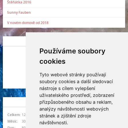
Štěňátka 2016
Sunny Fauben
V novém domově od 2018
POSLEDNÍ PŘIDANÁ FOTOGRAFIE
Používáme soubory
cookies
Tyto webové stránky používají
Indianna Ryve
soubory cookies a další sledovací
Nostra, CZ
nástroje s cílem vylepšení
uživatelského prostředí, zobrazení
přizpůsobeného obsahu a reklam,
NÁVŠTĚVNOST
analýzy návštěvnosti webových
Celkem:
1217159
stránek a zjištění zdroje
Měsíc:
30935
návštěvnosti.
Den:
808