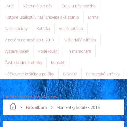
Úvod
Něco málo o nás
Co je u nás nového
Historie událostí v naší chovatelské stanici
Birma
Naše kočičky
Koťátka
Volná koťátka
V novém domově do r. 2017
Naše další zvířátka
Výstava koček
Poděkování
In memoriam
Často kladené otázky
Kontakt
Háčkované košíčky a pelíšky
E-SHOP
Partnerské stránky
Update cookies preferences
Fotoalbum
Momentky koťátek 2016