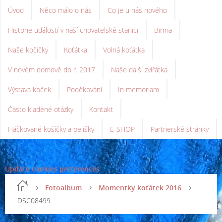
Úvod
Něco málo o nás
Co je u nás nového
Historie událostí v naší chovatelské stanici
Birma
Naše kočičky
Koťátka
Volná koťátka
V novém domově do r. 2017
Naše další zvířátka
Výstava koček
Poděkování
In memoriam
Často kladené otázky
Kontakt
Háčkované košíčky a pelíšky
E-SHOP
Partnerské stránky
Update cookies preferences
Fotoalbum
Momentky koťátek 2016
DSC08499