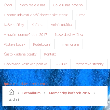
Úvod
Něco málo o nás
Co je u nás nového
Historie událostí v naší chovatelské stanici
Birma
Naše kočičky
Koťátka
Volná koťátka
V novém domově do r. 2017
Naše další zvířátka
Výstava koček
Poděkování
In memoriam
Často kladené otázky
Kontakt
Háčkované košíčky a pelíšky
E-SHOP
Partnerské stránky
Update cookies preferences
Fotoalbum
Momentky koťátek 2016
všichni