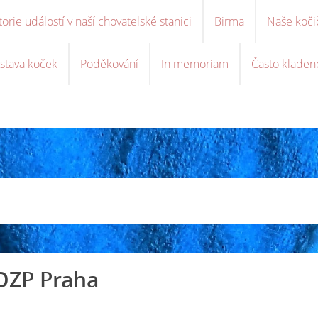
torie událostí v naší chovatelské stanici
Birma
Naše koči
stava koček
Poděkování
In memoriam
Často kladen
OZP Praha