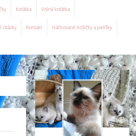
čky
Koťátka
Volná koťátka
é otázky
Kontakt
Háčkované košíčky a pelíšky