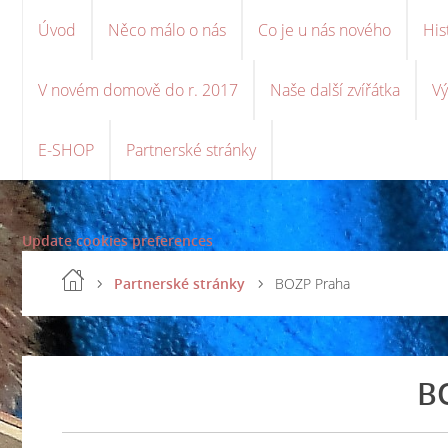
Úvod
Něco málo o nás
Co je u nás nového
His
V novém domově do r. 2017
Naše další zvířátka
Vý
E-SHOP
Partnerské stránky
Update cookies preferences
Partnerské stránky
BOZP Praha
B