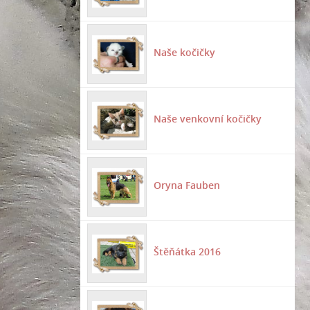
Naše kočičky
Naše venkovní kočičky
Oryna Fauben
Štěňátka 2016