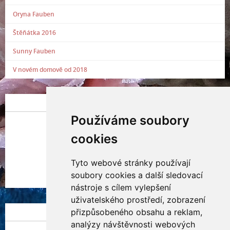
Oryna Fauben
Štěňátka 2016
Sunny Fauben
V novém domově od 2018
POSLEDNÍ PŘIDANÁ FOTOGRAFIE
Používáme soubory
cookies
Tyto webové stránky používají
Indianna Ryve
soubory cookies a další sledovací
Nostra, CZ
nástroje s cílem vylepšení
uživatelského prostředí, zobrazení
přizpůsobeného obsahu a reklam,
NÁVŠTĚVNOST
analýzy návštěvnosti webových