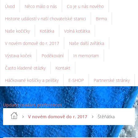
Úvod
Něco málo o nás
Co je u nás nového
Historie událostí v naší chovatelské stanici
Birma
Naše kočičky
Koťátka
Volná koťátka
V novém domově do r. 2017
Naše další zvířátka
Výstava koček
Poděkování
In memoriam
Často kladené otázky
Kontakt
Háčkované košíčky a pelíšky
E-SHOP
Partnerské stránky
Update cookies preferences
V novém domově do r. 2017
Štěňátka