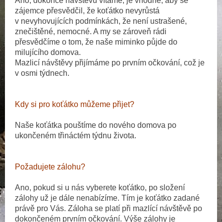
Ano, dokonce návštěvu vítáme, je vhodné, aby se
zájemce přesvědčil, že koťátko nevyrůstá
v nevyhovujících podmínkách, že není ustrašené,
znečištěné, nemocné. A my se zároveň rádi
přesvědčíme o tom, že naše miminko půjde do
milujícího domova.
Mazlicí návštěvy přijímáme po prvním očkování, což je
v osmi týdnech.
Kdy si pro koťátko můžeme přijet?
Naše koťátka pouštíme do nového domova po
ukončeném třináctém týdnu života.
Požadujete zálohu?
Ano, pokud si u nás vyberete koťátko, po složení
zálohy už je dále nenabízíme. Tím je koťátko zadané
právě pro Vás. Záloha se platí při mazlící návštěvě po
dokončeném prvním očkování. Výše zálohy je