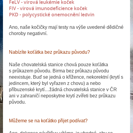
FeLV - virová leukémie koček
FIV - virová imunodeficience koček
PKD - polycystické onemocnění ledvin
Ano, naše kočičky mají testy na výše uvedené dědičné
choroby negativní.
Nabízíte koťátka bez průkazu původu?
Naše chovatelská stanice chová pouze koťátka
s průkazem původu. Birma bez průkazu původu
neexistuje. Buď se jedná o křížence, nekorektní (krytí s
jedincem, který byl vyřazen z chovu) a nebo
příbuzenské krytí…žádná chovatelská stanice v ČR
ani v zahraničí neposkytne krytí zvířeti bez průkazu
původu.
Můžeme se na koťátko přijet podívat?