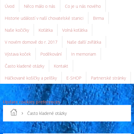
Úvod
Něco málo o nás
Co je u nás nového
Historie událostí v naší chovatelské stanici
Birma
Naše kočičky
Koťátka
Volná koťátka
V novém domově do r. 2017
Naše další zvířátka
Výstava koček
Poděkování
In memoriam
Často kladené otázky
Kontakt
Háčkované košíčky a pelíšky
E-SHOP
Partnerské stránky
Update cookies preferences
Často kladené otázky