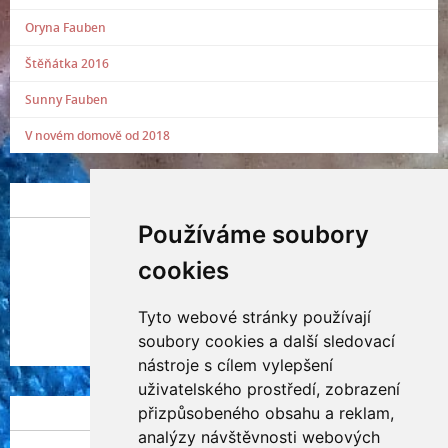
Oryna Fauben
Štěňátka 2016
Sunny Fauben
V novém domově od 2018
POSLEDNÍ PŘIDANÁ FOTOGRAFIE
Používáme soubory
cookies
Tyto webové stránky používají
Indianna Ryve
soubory cookies a další sledovací
Nostra, CZ
nástroje s cílem vylepšení
uživatelského prostředí, zobrazení
přizpůsobeného obsahu a reklam,
NÁVŠTĚVNOST
analýzy návštěvnosti webových