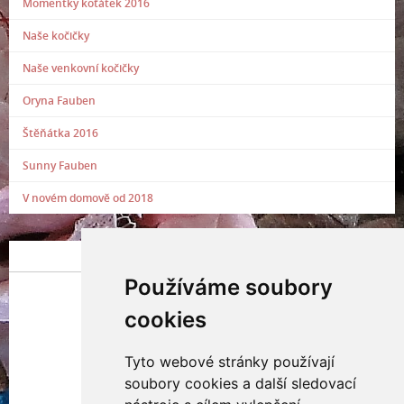
Momentky koťátek 2016
Naše kočičky
Naše venkovní kočičky
Oryna Fauben
Štěňátka 2016
Sunny Fauben
V novém domově od 2018
POSLEDNÍ PŘIDANÁ FOTOGRAFIE
Používáme soubory
cookies
Tyto webové stránky používají
Indianna Ryve
soubory cookies a další sledovací
Nostra, CZ