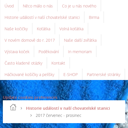
Úvod
Něco málo o nás
Co je u nás nového
Historie událostí v naší chovatelské stanici
Birma
Naše kočičky
Koťátka
Volná koťátka
V novém domově do r. 2017
Naše další zvířátka
Výstava koček
Poděkování
In memoriam
Často kladené otázky
Kontakt
Háčkované košíčky a pelíšky
E-SHOP
Partnerské stránky
Update cookies preferences
Historie událostí v naší chovatelské stanici
2017 červenec - prosinec