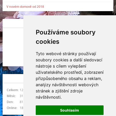
V novém domově od 2018
POSLEDNÍ PŘIDANÁ FOTOGRAFIE
Používáme soubory
cookies
Tyto webové stránky používají
Indianna Ryve
soubory cookies a další sledovací
Nostra, CZ
nástroje s cílem vylepšení
uživatelského prostředí, zobrazení
přizpůsobeného obsahu a reklam,
NÁVŠTĚVNOST
analýzy návštěvnosti webových
Celkem:
1216220
stránek a zjištění zdroje
Měsíc:
31339
návštěvnosti.
Den:
814
Online:
18
Souhlasím