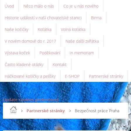
Úvod
Něco málo o nás
Co je u nás nového
Historie událostí v naší chovatelské stanici
Birma
Naše kočičky
Koťátka
Volná koťátka
V novém domově do r. 2017
Naše další zvířátka
Výstava koček
Poděkování
In memoriam
Často kladené otázky
Kontakt
Háčkované košíčky a pelíšky
E-SHOP
Partnerské stránky
Update cookies preferences
Partnerské stránky
Bezpečnost práce Praha