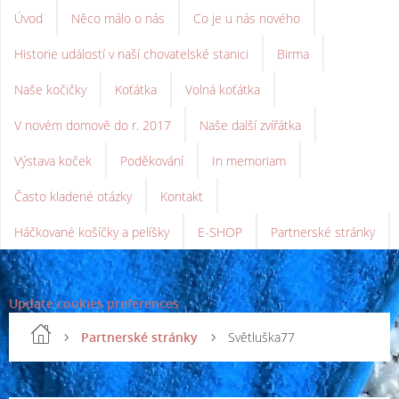
Úvod
Něco málo o nás
Co je u nás nového
Historie událostí v naší chovatelské stanici
Birma
Naše kočičky
Koťátka
Volná koťátka
V novém domově do r. 2017
Naše další zvířátka
Výstava koček
Poděkování
In memoriam
Často kladené otázky
Kontakt
Háčkované košíčky a pelíšky
E-SHOP
Partnerské stránky
Update cookies preferences
Partnerské stránky
Světluška77