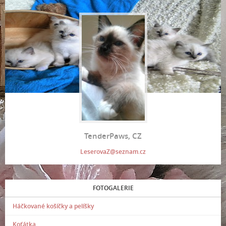
TenderPaws, CZ
LeserovaZ@seznam.cz
FOTOGALERIE
Háčkované košíčky a pelíšky
Koťátka