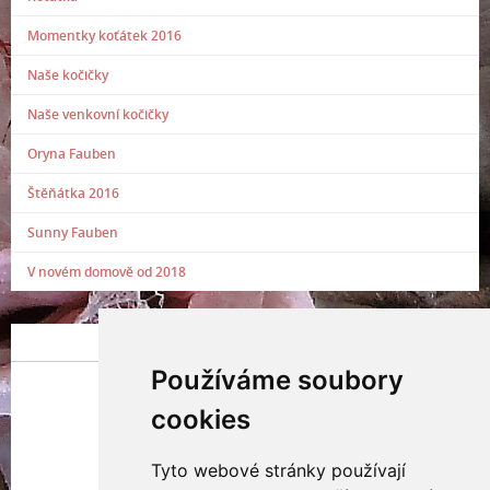
Momentky koťátek 2016
Naše kočičky
Naše venkovní kočičky
Oryna Fauben
Štěňátka 2016
Sunny Fauben
V novém domově od 2018
POSLEDNÍ PŘIDANÁ FOTOGRAFIE
Používáme soubory
cookies
Tyto webové stránky používají
Indianna Ryve