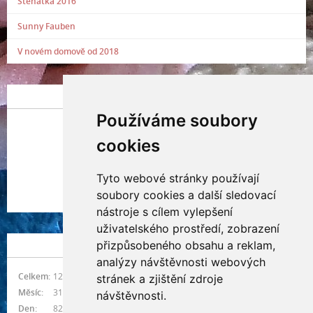
Štěňátka 2016
Sunny Fauben
V novém domově od 2018
POSLEDNÍ PŘIDANÁ FOTOGRAFIE
Používáme soubory
cookies
Tyto webové stránky používají
Indianna Ryve
soubory cookies a další sledovací
Nostra, CZ
nástroje s cílem vylepšení
uživatelského prostředí, zobrazení
přizpůsobeného obsahu a reklam,
NÁVŠTĚVNOST
analýzy návštěvnosti webových
Celkem:
1216239
stránek a zjištění zdroje
Měsíc:
31328
návštěvnosti.
Den:
821