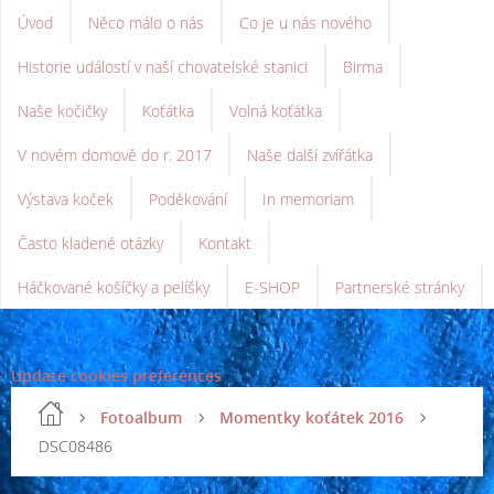
Úvod
Něco málo o nás
Co je u nás nového
Historie událostí v naší chovatelské stanici
Birma
Naše kočičky
Koťátka
Volná koťátka
V novém domově do r. 2017
Naše další zvířátka
Výstava koček
Poděkování
In memoriam
Často kladené otázky
Kontakt
Háčkované košíčky a pelíšky
E-SHOP
Partnerské stránky
Update cookies preferences
Fotoalbum
Momentky koťátek 2016
DSC08486