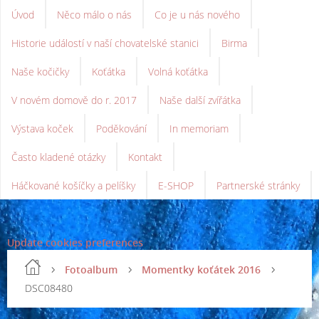
Úvod
Něco málo o nás
Co je u nás nového
Historie událostí v naší chovatelské stanici
Birma
Naše kočičky
Koťátka
Volná koťátka
V novém domově do r. 2017
Naše další zvířátka
Výstava koček
Poděkování
In memoriam
Často kladené otázky
Kontakt
Háčkované košíčky a pelíšky
E-SHOP
Partnerské stránky
Update cookies preferences
Fotoalbum
Momentky koťátek 2016
DSC08480