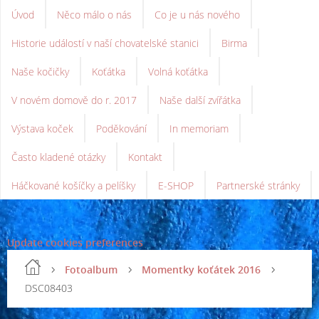
Úvod
Něco málo o nás
Co je u nás nového
Historie událostí v naší chovatelské stanici
Birma
Naše kočičky
Koťátka
Volná koťátka
V novém domově do r. 2017
Naše další zvířátka
Výstava koček
Poděkování
In memoriam
Často kladené otázky
Kontakt
Háčkované košíčky a pelíšky
E-SHOP
Partnerské stránky
Update cookies preferences
Fotoalbum
Momentky koťátek 2016
DSC08403