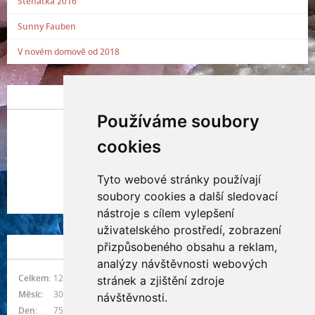
Štěňátka 2016
Sunny Fauben
V novém domově od 2018
POSLEDNÍ PŘIDANÁ FOTOGRAFIE
Používáme soubory
cookies
Tyto webové stránky používají
Indianna Ryve
soubory cookies a další sledovací
Nostra, CZ
nástroje s cílem vylepšení
uživatelského prostředí, zobrazení
přizpůsobeného obsahu a reklam,
NÁVŠTĚVNOST
analýzy návštěvnosti webových
Celkem:
1218195
stránek a zjištění zdroje
Měsíc:
30210
návštěvnosti.
Den:
756