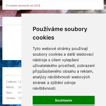
V novém domově od 2018
POSLEDNÍ PŘIDANÁ FOTOGRAFIE
Používáme soubory
cookies
Tyto webové stránky používají
Indianna Ryve
soubory cookies a další sledovací
Nostra, CZ
nástroje s cílem vylepšení
uživatelského prostředí, zobrazení
přizpůsobeného obsahu a reklam,
NÁVŠTĚVNOST
analýzy návštěvnosti webových
Celkem:
1217168
stránek a zjištění zdroje
Měsíc:
30924
návštěvnosti.
Den:
811
Online:
19
Souhlasím