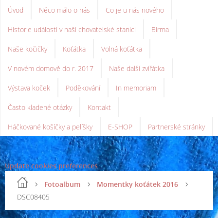
Úvod
Něco málo o nás
Co je u nás nového
Historie událostí v naší chovatelské stanici
Birma
Naše kočičky
Koťátka
Volná koťátka
V novém domově do r. 2017
Naše další zvířátka
Výstava koček
Poděkování
In memoriam
Často kladené otázky
Kontakt
Háčkované košíčky a pelíšky
E-SHOP
Partnerské stránky
Update cookies preferences
Fotoalbum
Momentky koťátek 2016
DSC08405