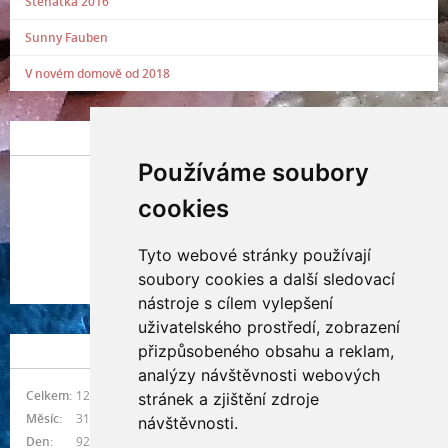
Štěňátka 2016
Sunny Fauben
V novém domově od 2018
POSLEDNÍ PŘIDANÁ FOTOGRAFIE
Používáme soubory
cookies
Tyto webové stránky používají
Indianna Ryve
soubory cookies a další sledovací
Nostra, CZ
nástroje s cílem vylepšení
uživatelského prostředí, zobrazení
přizpůsobeného obsahu a reklam,
NÁVŠTĚVNOST
analýzy návštěvnosti webových
Celkem:
1215961
stránek a zjištění zdroje
Měsíc:
31418
návštěvnosti.
Den:
928