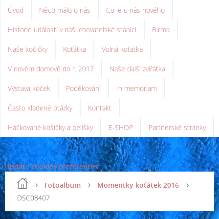
Úvod
Něco málo o nás
Co je u nás nového
Historie událostí v naší chovatelské stanici
Birma
Naše kočičky
Koťátka
Volná koťátka
V novém domově do r. 2017
Naše další zvířátka
Výstava koček
Poděkování
In memoriam
Často kladené otázky
Kontakt
Háčkované košíčky a pelíšky
E-SHOP
Partnerské stránky
Update cookies preferences
Fotoalbum
Momentky koťátek 2016
DSC08407