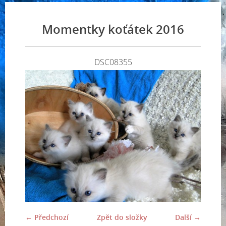
Momentky koťátek 2016
DSC08355
← Předchozí
Zpět do složky
Další →