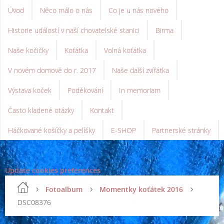
Úvod
Něco málo o nás
Co je u nás nového
Historie událostí v naší chovatelské stanici
Birma
Naše kočičky
Koťátka
Volná koťátka
V novém domově do r. 2017
Naše další zvířátka
Výstava koček
Poděkování
In memoriam
Často kladené otázky
Kontakt
Háčkované košíčky a pelíšky
E-SHOP
Partnerské stránky
Update cookies preferences
Fotoalbum
Momentky koťátek 2016
DSC08376