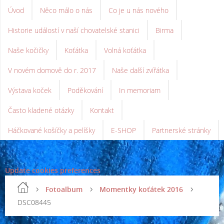
Úvod
Něco málo o nás
Co je u nás nového
Historie událostí v naší chovatelské stanici
Birma
Naše kočičky
Koťátka
Volná koťátka
V novém domově do r. 2017
Naše další zvířátka
Výstava koček
Poděkování
In memoriam
Často kladené otázky
Kontakt
Háčkované košíčky a pelíšky
E-SHOP
Partnerské stránky
Update cookies preferences
Fotoalbum
Momentky koťátek 2016
DSC08445