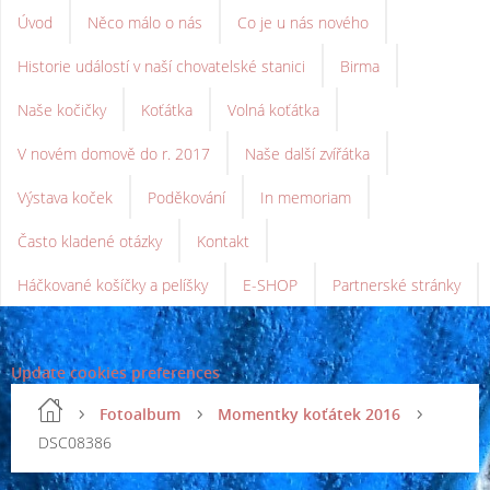
Úvod
Něco málo o nás
Co je u nás nového
Historie událostí v naší chovatelské stanici
Birma
Naše kočičky
Koťátka
Volná koťátka
V novém domově do r. 2017
Naše další zvířátka
Výstava koček
Poděkování
In memoriam
Často kladené otázky
Kontakt
Háčkované košíčky a pelíšky
E-SHOP
Partnerské stránky
Update cookies preferences
Fotoalbum
Momentky koťátek 2016
DSC08386