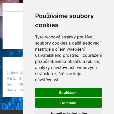
POSLEDNÍ PŘIDANÁ FOTOGRAFIE
Používáme soubory
cookies
Tyto webové stránky používají
Indianna Ryve
soubory cookies a další sledovací
Nostra, CZ
nástroje s cílem vylepšení
uživatelského prostředí, zobrazení
přizpůsobeného obsahu a reklam,
NÁVŠTĚVNOST
analýzy návštěvnosti webových
Celkem:
1215550
stránek a zjištění zdroje
Měsíc:
31459
návštěvnosti.
Den:
994
Online:
13
Souhlasím
Odmítám
Upravit mé předvolby