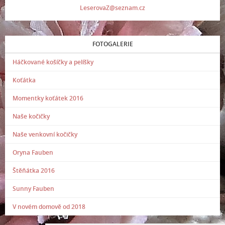
LeserovaZ@seznam.cz
FOTOGALERIE
Háčkované košíčky a pelíšky
Koťátka
Momentky koťátek 2016
Naše kočičky
Naše venkovní kočičky
Oryna Fauben
Štěňátka 2016
Sunny Fauben
V novém domově od 2018