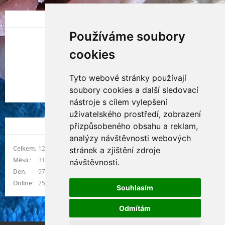
POSLEDNÍ PŘIDANÁ FOTOGRAFIE
Používáme soubory
cookies
Tyto webové stránky používají
Indianna Ryve
soubory cookies a další sledovací
Nostra, CZ
nástroje s cílem vylepšení
uživatelského prostředí, zobrazení
přizpůsobeného obsahu a reklam,
NÁVŠTĚVNOST
analýzy návštěvnosti webových
Celkem:
1215709
stránek a zjištění zdroje
Měsíc:
31422
návštěvnosti.
Den:
976
Online:
25
Souhlasím
Odmítám