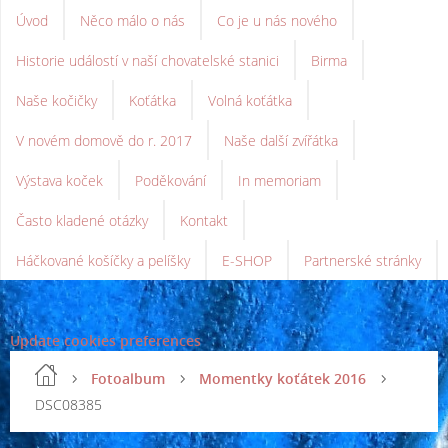
Úvod
Něco málo o nás
Co je u nás nového
Historie událostí v naší chovatelské stanici
Birma
Naše kočičky
Koťátka
Volná koťátka
V novém domově do r. 2017
Naše další zvířátka
Výstava koček
Poděkování
In memoriam
Často kladené otázky
Kontakt
Háčkované košíčky a pelíšky
E-SHOP
Partnerské stránky
Update cookies preferences
Fotoalbum
Momentky koťátek 2016
DSC08385