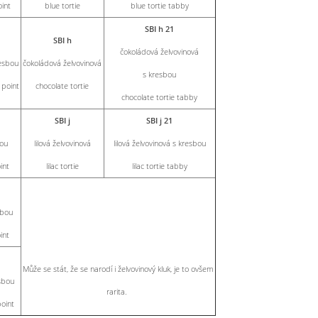
int
blue tortie
blue tortie tabby
SBI h 21
SBI h
čokoládová želvovinová
esbou
čokoládová želvovinová
s kresbou
 point
chocolate tortie
chocolate tortie tabby
SBI j
SBI j 21
bou
lilová želvovinová
lilová želvovinová s kresbou
int
lilac tortie
lilac tortie tabby
sbou
int
Může se stát, že se narodí i želvovinový kluk, je to ovšem
sbou
rarita.
oint