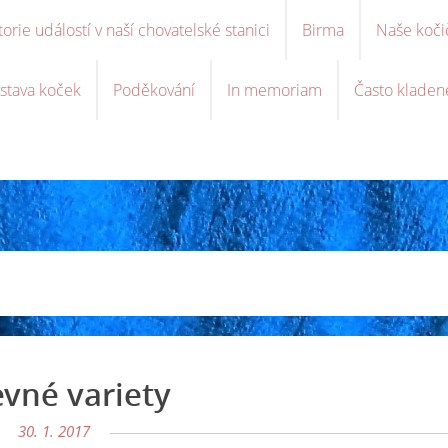
torie událostí v naší chovatelské stanici
Birma
Naše koči
stava koček
Poděkování
In memoriam
Často kladen
vné variety
30. 1. 2017