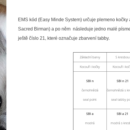
EMS kód (Easy Minde System) určuje plemeno kočky a 
Sacred Birman) a po něm následuje jedno malé písmen
ještě číslo 21, které označuje zbarvení tabby.
Základní barvy
S kresbou
Kocouři i kočky
Kocouři i koč
SBI n
SBI n 21
černohnědá
černohnědá s k
seal point
seal tabby po
SBI a
SBI a 21
modrá
modrá s kres