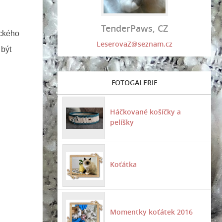
TenderPaws, CZ
ického
LeserovaZ@seznam.cz
 být
FOTOGALERIE
Háčkované košíčky a
pelíšky
Koťátka
Momentky koťátek 2016