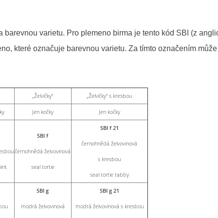
barevnou varietu. Pro plemeno birma je tento kód SBI (z angl
o, které označuje barevnou varietu. Za tímto označením může
„Želvičky“
„Želvičky“ s kresbou
ky
Jen kočky
Jen kočky
SBI f 21
SBI f
černohnědá želvovinová
resbou
černohnědá želvovinová
s kresbou
int
seal tortie
seal tortie tabby
SBI g
SBI g 21
bou
modrá želvovinová
modrá želvovinová s kresbou