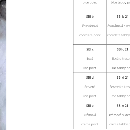
blue point
blue tabby po
SBI b
SBI b 21
čokoládová
čokoládová s kr
chocolate point
chocolate tabby
SBI c
SBI c 21
lilová
lilová s kres
lilac point
lilac tabby po
SBI d
SBI d 21
červená
červená s kre
red point
red tabby po
SBI e
SBI e 21
krémová
krémová s kre
creme point
creme tabby p