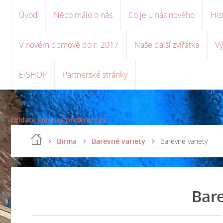
Úvod
Něco málo o nás
Co je u nás nového
His
V novém domově do r. 2017
Naše další zvířátka
Vý
E-SHOP
Partnerské stránky
Update cookies preferences
Birma
Barevné variety
Barevné variety
Bare