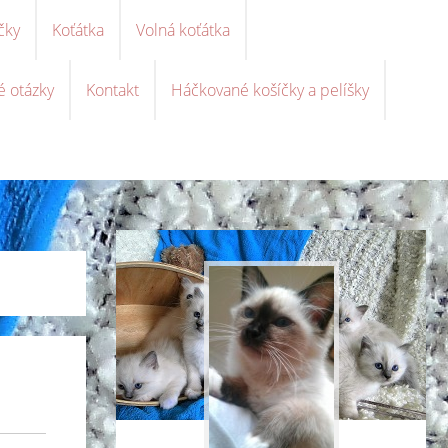
čky
Koťátka
Volná koťátka
é otázky
Kontakt
Háčkované košíčky a pelíšky