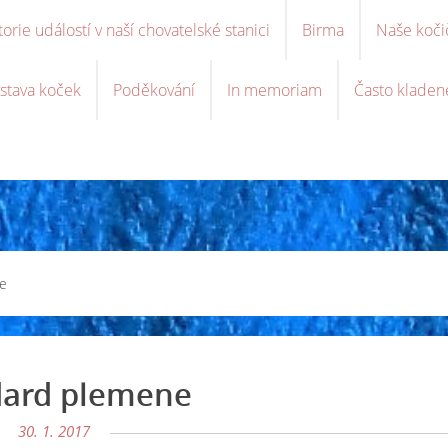
torie událostí v naší chovatelské stanici
Birma
Naše koči
stava koček
Poděkování
In memoriam
Často kladen
e
dard plemene
30. 1. 2017