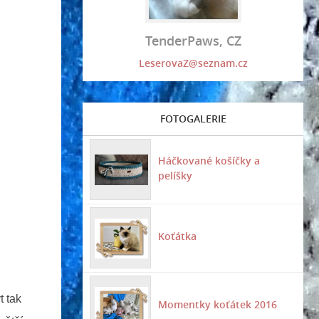
TenderPaws, CZ
LeserovaZ@seznam.cz
FOTOGALERIE
Háčkované košíčky a
pelíšky
Koťátka
t tak
Momentky koťátek 2016