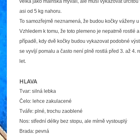
velká jako mainská mývalí, ale musí vykazovat určitou 
asi od 5 kg nahoru.
To samozřejmě neznamená, že budou kočky váženy u st
Vzhledem k tomu, že toto plemeno je nepatrně rostlé a 
případě, kdy dvě kočky budou vykazovat podobné výsta
se vyvíjí pomalu a často není plně rostlá před 3. až 4
let.
HLAVA
Tvar: silná lebka
Čelo: lehce zakulacené
Tváře: plné, trochu zaoblené
Nos: střední délky bez stopu, ale mírně vystouplý
Brada: pevná