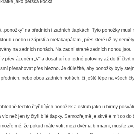
krátké jako perská kočka
 „ponožky“ na předních i zadních tlapkách. Tyto ponožky musí 
kloubu nebo u záprstí a metakarpálami, přes které už by neměl
rovány na zadních nohách. Na zadní straně zadních nohou jsou
v převráceném „V“ a dosahují do jedné poloviny až do tří čtvrti
nesmí přesahovat přes hlezno. Je důležité, aby ponožky byly stej
 předních, nebo obou zadních nohách, či ještě lépe na všech čt
ledně těchto čtyř bílých ponožek a ostruh jako u birmy posvát
íc než jen ty čtyři bílé tlapky. Samozřejmě je skvělé mít co do 
amozřejmé, že pokud máte volit mezi dvěma birmami, musíte zvol