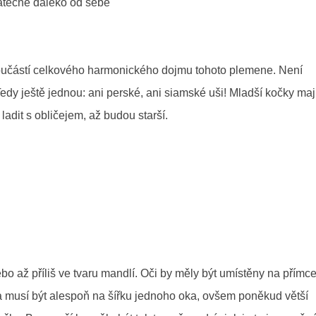
tatečně daleko od sebe
součástí celkového harmonického dojmu tohoto plemene. Není
edy ještě jednou: ani perské, ani siamské uši! Mladší kočky maj
ladit s obličejem, až budou starší.
bo až příliš ve tvaru mandlí. Oči by měly být umístěny na přímce
ma musí být alespoň na šířku jednoho oka, ovšem poněkud větší