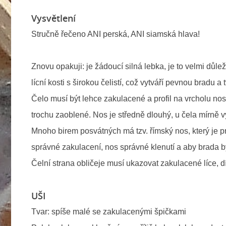
Vysvětlení
Stručně řečeno ANI perská, ANI siamská hlava!
Znovu opakuji: je žádoucí silná lebka, je to velmi důle
lícní kosti s širokou čelistí, což vytváří pevnou bradu a 
Čelo musí být lehce zakulacené a profil na vrcholu nos
trochu zaoblené. Nos je středně dlouhý, u čela mírně v
Mnoho birem posvátných má tzv. římský nos, který je pr
správné zakulacení, nos správné klenutí a aby brada b
Čelní strana obličeje musí ukazovat zakulacené líce, d
UŠI
Tvar: spíše malé se zakulacenými špičkami