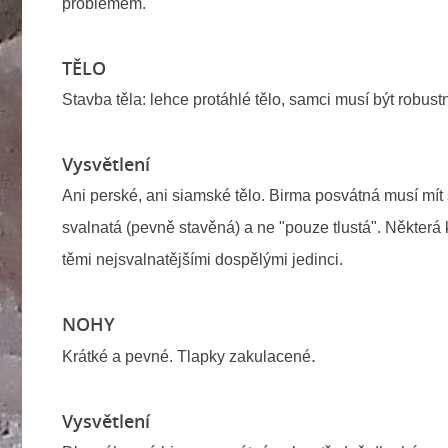
problémem.
TĚLO
Stavba těla: lehce protáhlé tělo, samci musí být robus
Vysvětlení
Ani perské, ani siamské tělo. Birma posvátná musí mít s
svalnatá (pevně stavěná) a ne "pouze tlustá". Některá 
těmi nejsvalnatějšími dospělými jedinci.
NOHY
.
Krátké a pevné. Tlapky zakulacené
Vysvětlení