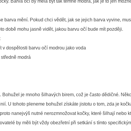
čky. Barva očí by měla být tak temně modrá, jak je to jen možné
 barva mění. Pokud chci vědět, jak se jejich barva vyvine, mus
této době mohu jasně vidět, jakou barvu očí bude mít později.
:
ít v dospělosti barvu očí modrou jako voda
y středně modrá
jí. Bohužel je mnoho šilhavých birem, což je často dědičné. Něk
inií. U tohoto pleneme bohužel získáte jistotu o tom, zda je kočk
 proto nanejvýš nutné nerozmnožovat kočky, které šilhají nebo k
vatelé by měli být vždy obezřetní při setkání s tímto specifický