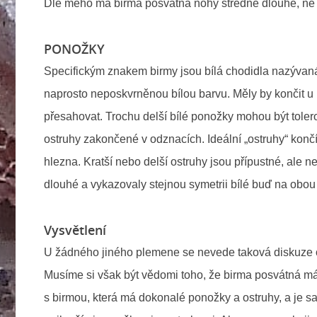
Dle mého má birma posvátná nohy středně dlouhé, ne 
PONOŽKY
Specifickým znakem birmy jsou bílá chodidla nazývaná
naprosto neposkvrněnou bílou barvu. Měly by končit u 
přesahovat. Trochu delší bílé ponožky mohou být tole
ostruhy zakončené v odznacích. Ideální „ostruhy“ končí 
hlezna. Kratší nebo delší ostruhy jsou přípustné, ale 
dlouhé a vykazovaly stejnou symetrii bílé buď na obou
Vysvětlení
U žádného jiného plemene se nevede taková diskuze oh
Musíme si však být vědomi toho, že birma posvátná má v
s birmou, která má dokonalé ponožky a ostruhy, a je s