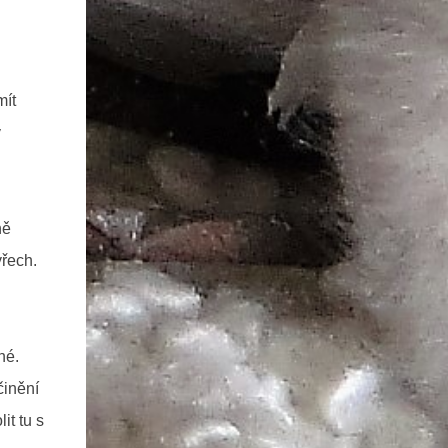
mít
y
n
ně
yřech.
né.
činění
it tu s