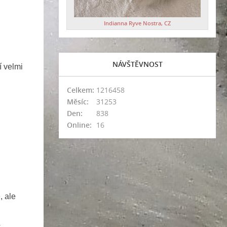
Indianna Ryve Nostra, CZ
NÁVŠTĚVNOST
í velmi
Celkem:
1216458
Měsíc:
31253
Den:
838
Online:
16
, ale