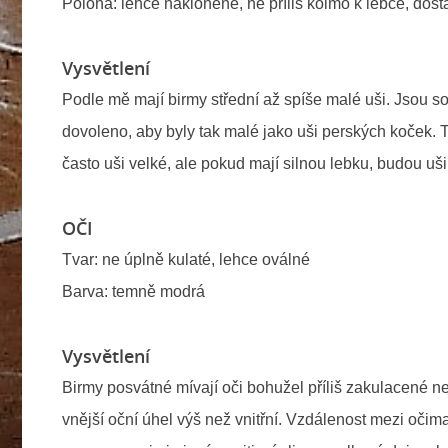
Poloha: lehce nakloněné, ne příliš kolmo k lebce, dos
Vysvětlení
Podle mě mají birmy střední až spíše malé uši. Jsou 
dovoleno, aby byly tak malé jako uši perských koček. T
často uši velké, ale pokud mají silnou lebku, budou uši 
OČI
Tvar: ne úplně kulaté, lehce oválné
Barva: temně modrá
Vysvětlení
Birmy posvátné mívají oči bohužel příliš zakulacené ne
vnější oční úhel výš než vnitřní. Vzdálenost mezi oči