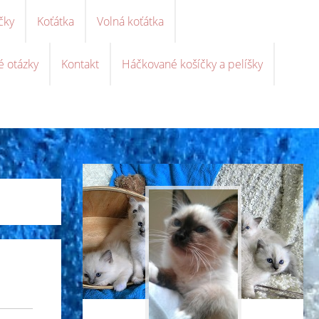
čky
Koťátka
Volná koťátka
é otázky
Kontakt
Háčkované košíčky a pelíšky