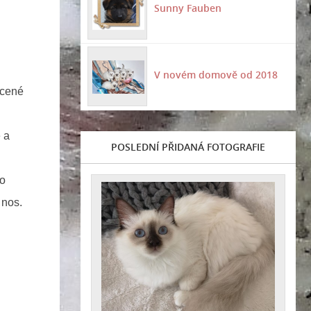
Sunny Fauben
V novém domově od 2018
acené
 a
POSLEDNÍ PŘIDANÁ FOTOGRAFIE
lo
 nos.