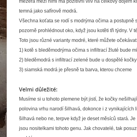
mezera mezi nimi má pozitivní vliv na celkový dojem ko
temná jako safírově modrá.
Všechna koťata se rodí s modrýma očima a postupně se
pozorně prohlédnout oko, když jsou kotěti tři týdny. V 
Toto jsou různé varianty modré, které můžete očekávat
1) kotě s bleděmodrýma očima s infiltrací žluté bude m
2) bleděmodrá s infiltrací zelené bude u dospělé kočk
3) siamská modrá je přesně ta barva, kterou chceme
Velmi důležité:
Musíme si u tohoto plemene být jistí, že kočky nešilha
polovina vrhu narodí šilhavá, dokonce i z vynikajících l
šilhavá nebo ne, terpve když je deset měsíců stará. Je
jsou nositelkami tohoto genu. Jak chovatelé, tak posuzo