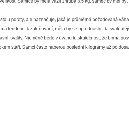
velikost. Samice by měla vážit zhruba 3,5 kg, samec by měl být 
olu poroty, ale naznačuje, jaká je průměrná požadovaná váha
má tendenci k zakrňování, měla by se upřednostnit ta svalnatějš
vní kvality. Nicméně berte v úvahu tu skutečnost, že birma pos
. rokem stáří. Samci často naberou poslední kilogramy až po dosa