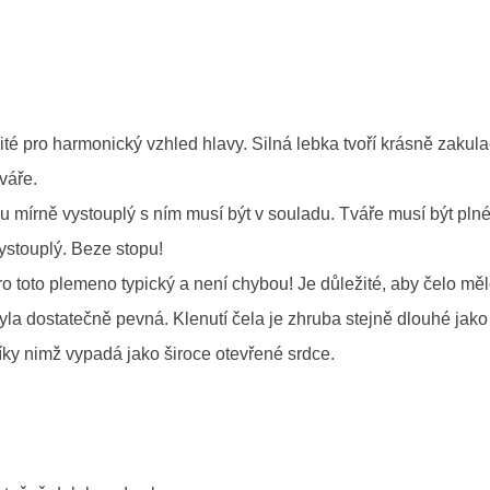
žité pro harmonický vzhled hlavy. Silná lebka tvoří krásně zakul
tváře.
u mírně vystouplý s ním musí být v souladu. Tváře musí být plné
ystouplý. Beze stopu!
o toto plemeno typický a není chybou! Je důležité, aby čelo mě
yla dostatečně pevná. Klenutí čela je zhruba stejně dlouhé jako
íky nimž vypadá jako široce otevřené srdce.