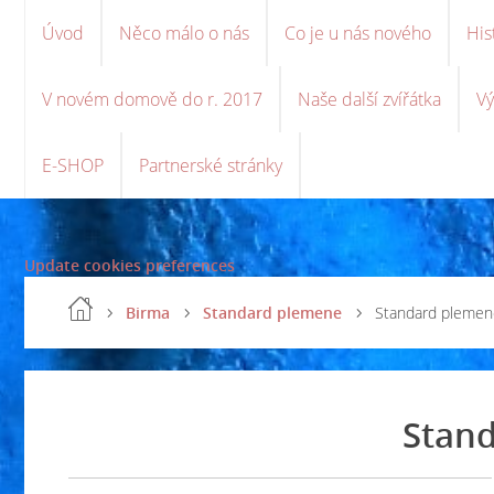
Úvod
Něco málo o nás
Co je u nás nového
His
V novém domově do r. 2017
Naše další zvířátka
Vý
E-SHOP
Partnerské stránky
Update cookies preferences
Birma
Standard plemene
Standard plemen
Stan