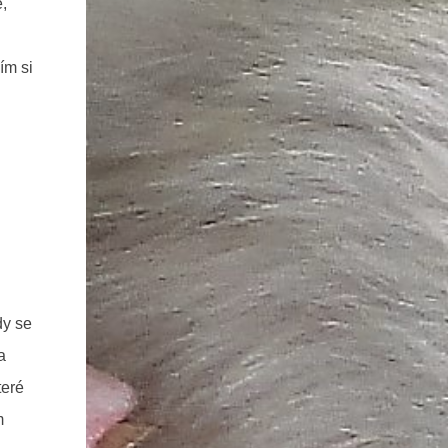
,
ím si
dy se
a
teré
m