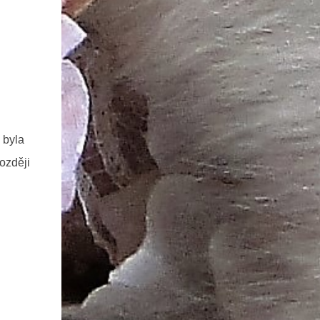
 byla
ozději