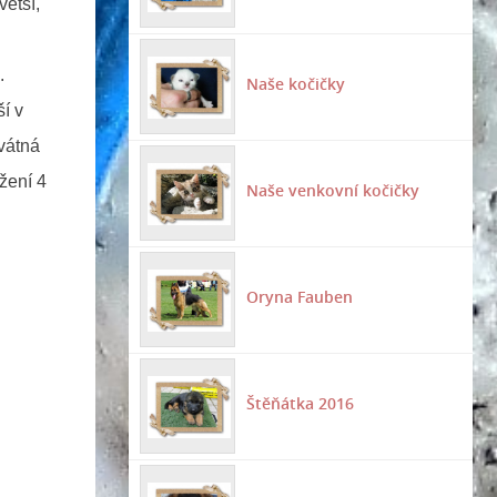
větší,
.
Naše kočičky
í v
vátná
žení 4
Naše venkovní kočičky
Oryna Fauben
Štěňátka 2016