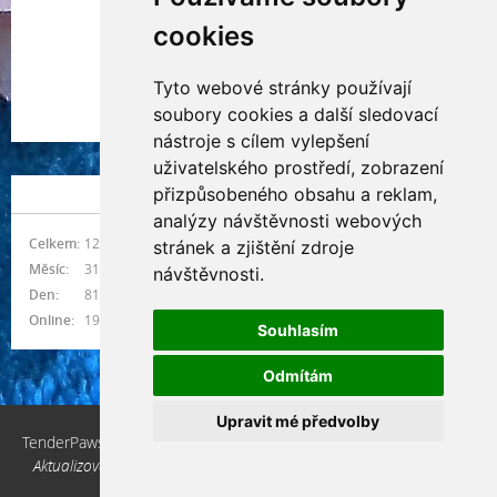
cookies
Tyto webové stránky používají
Indianna Ryve
soubory cookies a další sledovací
Nostra, CZ
nástroje s cílem vylepšení
uživatelského prostředí, zobrazení
přizpůsobeného obsahu a reklam,
NÁVŠTĚVNOST
analýzy návštěvnosti webových
Celkem:
1216306
stránek a zjištění zdroje
Měsíc:
31297
návštěvnosti.
Den:
818
Online:
19
Souhlasím
Odmítám
Upravit mé předvolby
TenderPaws, CZ © 2026 eStránky.cz
|
Aktualizováno: 10. 3. 2026
|
Nahoru ↑