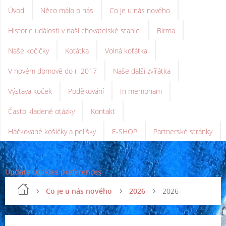
Úvod
Něco málo o nás
Co je u nás nového
Historie událostí v naší chovatelské stanici
Birma
Naše kočičky
Koťátka
Volná koťátka
V novém domově do r. 2017
Naše další zvířátka
Výstava koček
Poděkování
In memoriam
Často kladené otázky
Kontakt
Háčkované košíčky a pelíšky
E-SHOP
Partnerské stránky
Update cookies preferences
Co je u nás nového
2026
2026