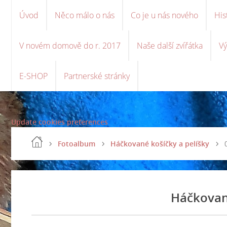
Úvod
Něco málo o nás
Co je u nás nového
His
V novém domově do r. 2017
Naše další zvířátka
Vý
E-SHOP
Partnerské stránky
Update cookies preferences
Fotoalbum
Háčkované košíčky a pelíšky
Háčkované