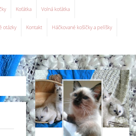
čky
Koťátka
Volná koťátka
é otázky
Kontakt
Háčkované košíčky a pelíšky