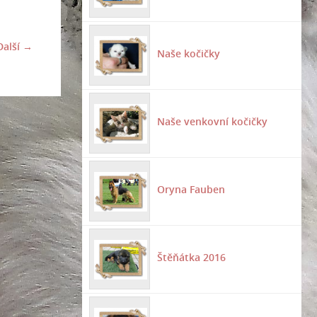
Další →
Naše kočičky
Naše venkovní kočičky
Oryna Fauben
Štěňátka 2016