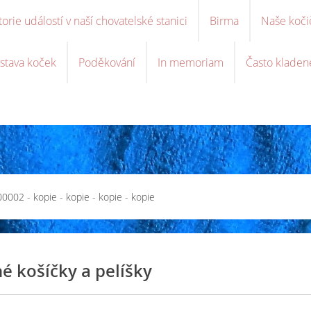
torie událostí v naší chovatelské stanici
Birma
Naše koči
stava koček
Poděkování
In memoriam
Často kladen
00002 - kopie - kopie - kopie - kopie
 košíčky a pelíšky