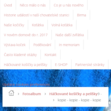
Úvod
Něco málo o nás
Co je u nás nového
Historie událostí v naší chovatelské stanici
Birma
Naše kočičky
Koťátka
Volná koťátka
V novém domově do r. 2017
Naše další zvířátka
Výstava koček
Poděkování
In memoriam
Často kladené otázky
Kontakt
Háčkované košíčky a pelíšky
E-SHOP
Partnerské stránky
Update cookies preferences
Fotoalbum
Háčkované košíčky a pelíšky
9 -
kopie - kopie - kopie - kopie