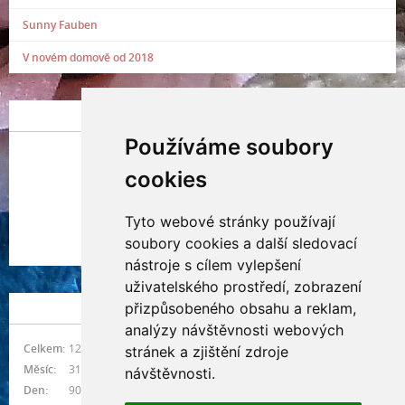
Sunny Fauben
V novém domově od 2018
POSLEDNÍ PŘIDANÁ FOTOGRAFIE
Používáme soubory
cookies
Tyto webové stránky používají
Indianna Ryve
soubory cookies a další sledovací
Nostra, CZ
nástroje s cílem vylepšení
uživatelského prostředí, zobrazení
přizpůsobeného obsahu a reklam,
NÁVŠTĚVNOST
analýzy návštěvnosti webových
Celkem:
1215917
stránek a zjištění zdroje
Měsíc:
31401
návštěvnosti.
Den:
900