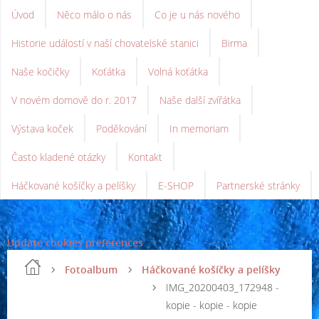
Úvod
Něco málo o nás
Co je u nás nového
Historie událostí v naší chovatelské stanici
Birma
Naše kočičky
Koťátka
Volná koťátka
V novém domově do r. 2017
Naše další zvířátka
Výstava koček
Poděkování
In memoriam
Často kladené otázky
Kontakt
Háčkované košíčky a pelíšky
E-SHOP
Partnerské stránky
Update cookies preferences
Fotoalbum
Háčkované košíčky a pelíšky
IMG_20200403_172948 -
kopie - kopie - kopie