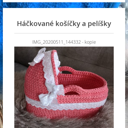
Háčkované košíčky a pelíšky
IMG_20200511_144332 - kopie