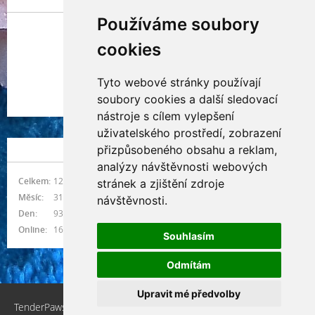
Používáme soubory
cookies
Tyto webové stránky používají
Indianna Ryve
soubory cookies a další sledovací
Nostra, CZ
nástroje s cílem vylepšení
uživatelského prostředí, zobrazení
přizpůsobeného obsahu a reklam,
NÁVŠTĚVNOST
analýzy návštěvnosti webových
Celkem:
1215124
stránek a zjištění zdroje
Měsíc:
31438
návštěvnosti.
Den:
931
Online:
16
Souhlasím
Odmítám
Upravit mé předvolby
TenderPaws, CZ © 2026 eStránky.cz
|