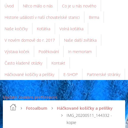
Úvod
Něco málo o nás
Co je u nás nového
Historie událostí v naší chovatelské stanici
Birma
Naše kočičky
Koťátka
Volná koťátka
V novém domově do r. 2017
Naše další zvířátka
Výstava koček
Poděkování
In memoriam
Často kladené otázky
Kontakt
Háčkované košíčky a pelíšky
E-SHOP
Partnerské stránky
Update cookies preferences
Fotoalbum
Háčkované košíčky a pelíšky
IMG_20200511_144332 -
kopie