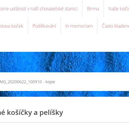
torie událostí v naší chovatelské stanici
Birma
Naše koči
stava koček
Poděkování
In memoriam
Často kladen
IMG_20200622_100910 - kopie
 košíčky a pelíšky