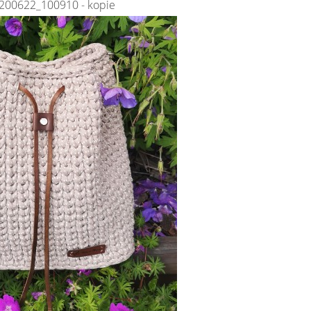
200622_100910 - kopie