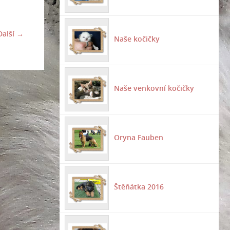
Další →
Naše kočičky
Naše venkovní kočičky
Oryna Fauben
Štěňátka 2016