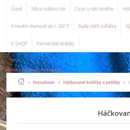
Úvod
Něco málo o nás
Co je u nás nového
His
V novém domově do r. 2017
Naše další zvířátka
Vý
E-SHOP
Partnerské stránky
Update cookies preferences
Fotoalbum
Háčkované košíčky a pelíšky
Háčkované