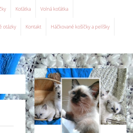
čky
Koťátka
Volná koťátka
é otázky
Kontakt
Háčkované košíčky a pelíšky