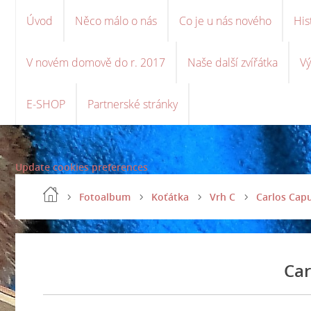
Úvod
Něco málo o nás
Co je u nás nového
His
V novém domově do r. 2017
Naše další zvířátka
Vý
E-SHOP
Partnerské stránky
Update cookies preferences
Fotoalbum
Koťátka
Vrh C
Carlos Cap
Car