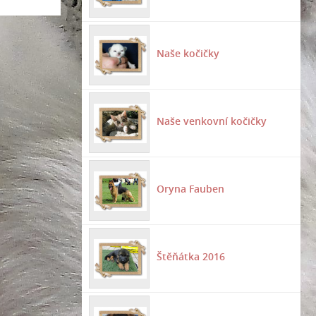
Naše kočičky
Naše venkovní kočičky
Oryna Fauben
Štěňátka 2016