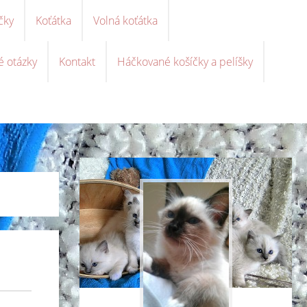
čky
Koťátka
Volná koťátka
é otázky
Kontakt
Háčkované košíčky a pelíšky