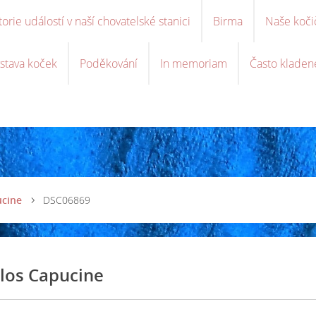
torie událostí v naší chovatelské stanici
Birma
Naše koči
stava koček
Poděkování
In memoriam
Často kladen
ucine
DSC06869
los Capucine