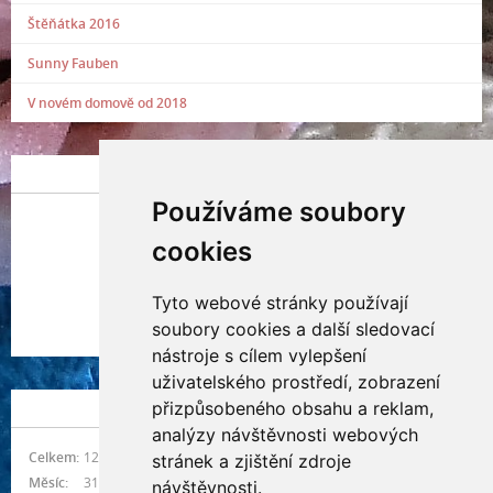
Štěňátka 2016
Sunny Fauben
V novém domově od 2018
POSLEDNÍ PŘIDANÁ FOTOGRAFIE
Používáme soubory
cookies
Tyto webové stránky používají
Indianna Ryve
soubory cookies a další sledovací
Nostra, CZ
nástroje s cílem vylepšení
uživatelského prostředí, zobrazení
přizpůsobeného obsahu a reklam,
NÁVŠTĚVNOST
analýzy návštěvnosti webových
Celkem:
1215676
stránek a zjištění zdroje
Měsíc:
31410
návštěvnosti.