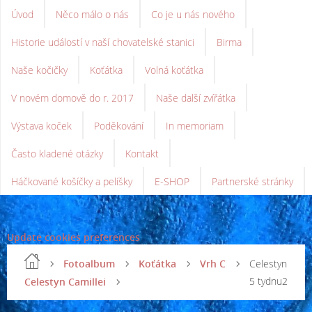
Úvod
Něco málo o nás
Co je u nás nového
Historie událostí v naší chovatelské stanici
Birma
Naše kočičky
Koťátka
Volná koťátka
V novém domově do r. 2017
Naše další zvířátka
Výstava koček
Poděkování
In memoriam
Často kladené otázky
Kontakt
Háčkované košíčky a pelíšky
E-SHOP
Partnerské stránky
Update cookies preferences
Fotoalbum
Koťátka
Vrh C
Celestyn
5 tydnu2
Celestyn Camillei