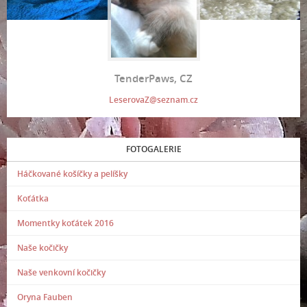
TenderPaws, CZ
LeserovaZ@seznam.cz
FOTOGALERIE
Háčkované košíčky a pelíšky
Koťátka
Momentky koťátek 2016
Naše kočičky
Naše venkovní kočičky
Oryna Fauben