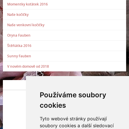
Momentky koťátek 2016
Naše kočičky
Naše venkovní kočičky
Oryna Fauben
Štěňátka 2016
Sunny Fauben
V novém domově od 2018
POSLEDNÍ PŘIDANÁ FOTOGRAFIE
Používáme soubory
cookies
Tyto webové stránky používají
Indianna Ryve
soubory cookies a další sledovací
Nostra, CZ