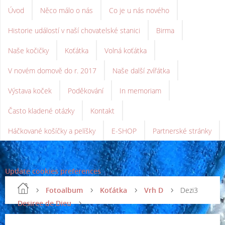
Úvod
Něco málo o nás
Co je u nás nového
Historie událostí v naší chovatelské stanici
Birma
Naše kočičky
Koťátka
Volná koťátka
V novém domově do r. 2017
Naše další zvířátka
Výstava koček
Poděkování
In memoriam
Často kladené otázky
Kontakt
Háčkované košíčky a pelíšky
E-SHOP
Partnerské stránky
Update cookies preferences
Fotoalbum
Koťátka
Vrh D
Dezi3
Desiree de Dieu