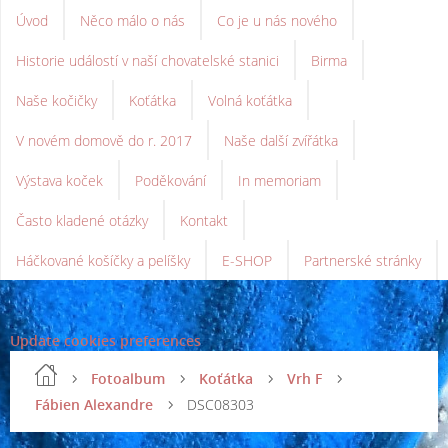
Úvod
Něco málo o nás
Co je u nás nového
Historie událostí v naší chovatelské stanici
Birma
Naše kočičky
Koťátka
Volná koťátka
V novém domově do r. 2017
Naše další zvířátka
Výstava koček
Poděkování
In memoriam
Často kladené otázky
Kontakt
Háčkované košíčky a pelíšky
E-SHOP
Partnerské stránky
Update cookies preferences
Fotoalbum
Koťátka
Vrh F
Fábien Alexandre
DSC08303