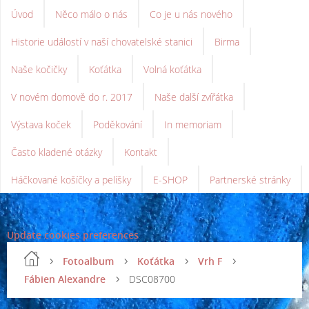
Úvod
Něco málo o nás
Co je u nás nového
Historie událostí v naší chovatelské stanici
Birma
Naše kočičky
Koťátka
Volná koťátka
V novém domově do r. 2017
Naše další zvířátka
Výstava koček
Poděkování
In memoriam
Často kladené otázky
Kontakt
Háčkované košíčky a pelíšky
E-SHOP
Partnerské stránky
Update cookies preferences
Fotoalbum
Koťátka
Vrh F
Fábien Alexandre
DSC08700