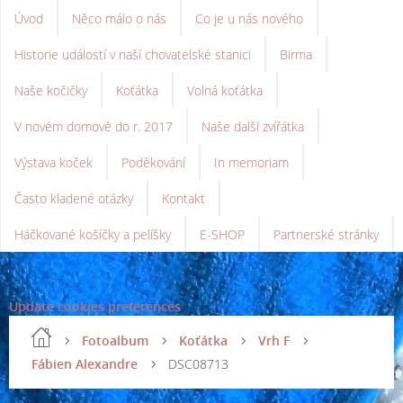
Úvod
Něco málo o nás
Co je u nás nového
Historie událostí v naší chovatelské stanici
Birma
Naše kočičky
Koťátka
Volná koťátka
V novém domově do r. 2017
Naše další zvířátka
Výstava koček
Poděkování
In memoriam
Často kladené otázky
Kontakt
Háčkované košíčky a pelíšky
E-SHOP
Partnerské stránky
Update cookies preferences
Fotoalbum
Koťátka
Vrh F
Fábien Alexandre
DSC08713