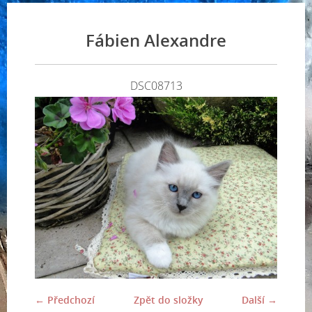
Fábien Alexandre
DSC08713
← Předchozí
Zpět do složky
Další →