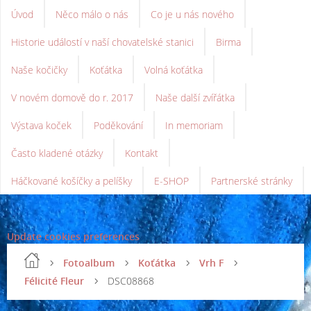
Úvod
Něco málo o nás
Co je u nás nového
Historie událostí v naší chovatelské stanici
Birma
Naše kočičky
Koťátka
Volná koťátka
V novém domově do r. 2017
Naše další zvířátka
Výstava koček
Poděkování
In memoriam
Často kladené otázky
Kontakt
Háčkované košíčky a pelíšky
E-SHOP
Partnerské stránky
Update cookies preferences
Fotoalbum
Koťátka
Vrh F
Félicité Fleur
DSC08868