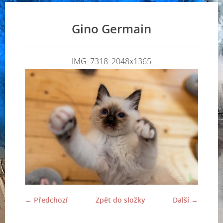
Gino Germain
IMG_7318_2048x1365
← Předchozí
Zpět do složky
Další →