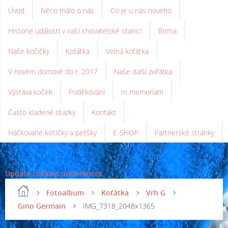
Úvod
Něco málo o nás
Co je u nás nového
Historie událostí v naší chovatelské stanici
Birma
Naše kočičky
Koťátka
Volná koťátka
V novém domově do r. 2017
Naše další zvířátka
Výstava koček
Poděkování
In memoriam
Často kladené otázky
Kontakt
Háčkované košíčky a pelíšky
E-SHOP
Partnerské stránky
Update cookies preferences
Fotoalbum
Koťátka
Vrh G
Gino Germain
IMG_7318_2048x1365