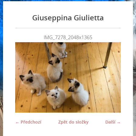
Giuseppina Giulietta
IMG_7278_2048x1365
← Předchozí
Zpět do složky
Další →