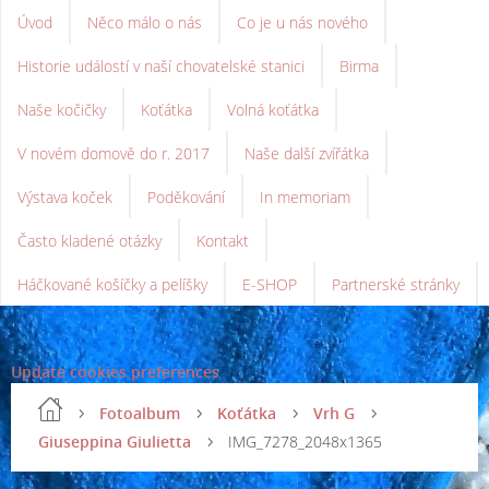
Úvod
Něco málo o nás
Co je u nás nového
Historie událostí v naší chovatelské stanici
Birma
Naše kočičky
Koťátka
Volná koťátka
V novém domově do r. 2017
Naše další zvířátka
Výstava koček
Poděkování
In memoriam
Často kladené otázky
Kontakt
Háčkované košíčky a pelíšky
E-SHOP
Partnerské stránky
Update cookies preferences
Fotoalbum
Koťátka
Vrh G
Giuseppina Giulietta
IMG_7278_2048x1365