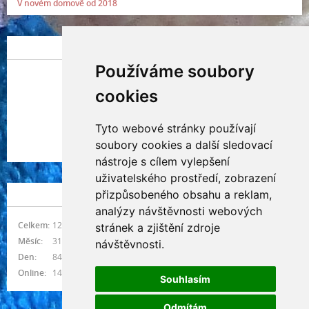
V novém domově od 2018
POSLEDNÍ PŘIDANÁ FOTOGRAFIE
Používáme soubory
cookies
Tyto webové stránky používají
Indianna Ryve
soubory cookies a další sledovací
Nostra, CZ
nástroje s cílem vylepšení
uživatelského prostředí, zobrazení
přizpůsobeného obsahu a reklam,
NÁVŠTĚVNOST
analýzy návštěvnosti webových
Celkem:
1216669
stránek a zjištění zdroje
Měsíc:
31207
návštěvnosti.
Den:
843
Online:
14
Souhlasím
Odmítám