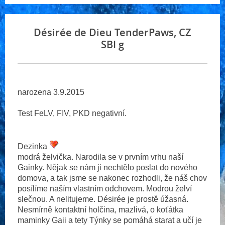
Désirée de Dieu TenderPaws, CZ
SBI g
narozena 3.9.2015
Test FeLV, FIV, PKD negativní.
Dezinka
modrá želvička. Narodila se v prvním vrhu naší
Gainky. Nějak se nám ji nechtělo poslat do nového
domova, a tak jsme se nakonec rozhodli, že náš chov
posílíme naším vlastním odchovem. Modrou želví
slečnou. A nelitujeme. Désirée je prostě úžasná.
Nesmírně kontaktní holčina, mazlivá, o koťátka
maminky Gaii a tety Týnky se pomáhá starat a učí je