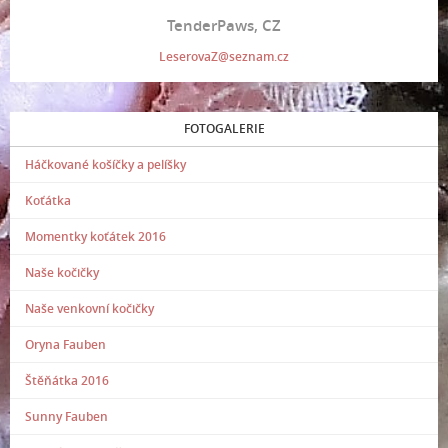
TenderPaws, CZ
LeserovaZ@seznam.cz
FOTOGALERIE
Háčkované košíčky a pelíšky
Koťátka
Momentky koťátek 2016
Naše kočičky
Naše venkovní kočičky
Oryna Fauben
Štěňátka 2016
Sunny Fauben