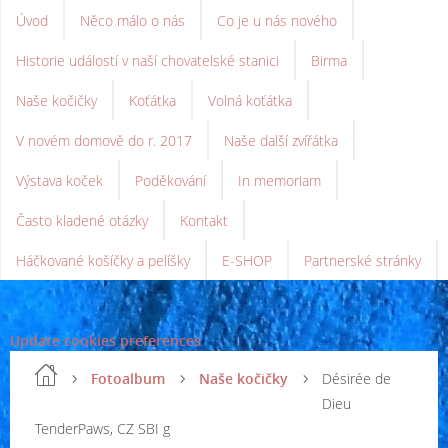
Úvod
Něco málo o nás
Co je u nás nového
Historie událostí v naší chovatelské stanici
Birma
Naše kočičky
Koťátka
Volná koťátka
V novém domově do r. 2017
Naše další zvířátka
Výstava koček
Poděkování
In memoriam
Často kladené otázky
Kontakt
Háčkované košíčky a pelíšky
E-SHOP
Partnerské stránky
Update cookies preferences
Fotoalbum
Naše kočičky
Désirée de
Dieu
TenderPaws, CZ SBI g