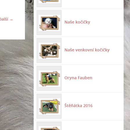
Další →
Naše kočičky
Naše venkovní kočičky
Oryna Fauben
Štěňátka 2016