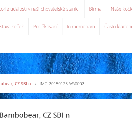
torie událostí v naší chovatelské stanici
Birma
Naše koči
stava koček
Poděkování
In memoriam
Často kladen
obear, CZ SBI n
IMG-20150125-WA0002
 Bambobear, CZ SBI n