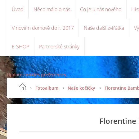
Úvod
Něco málo o nás
Co je u nás nového
His
V novém domově do r. 2017
Naše další zvířátka
Vý
E-SHOP
Partnerské stránky
Update cookies preferences
Fotoalbum
Naše kočičky
Florentine Bamb
Florentine