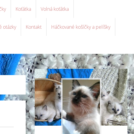
čky
Koťátka
Volná koťátka
é otázky
Kontakt
Háčkované košíčky a pelíšky