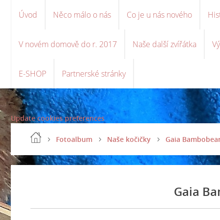
Úvod
Něco málo o nás
Co je u nás nového
His
V novém domově do r. 2017
Naše další zvířátka
Vý
E-SHOP
Partnerské stránky
Update cookies preferences
Fotoalbum
Naše kočičky
Gaia Bambobear,
Gaia Ba