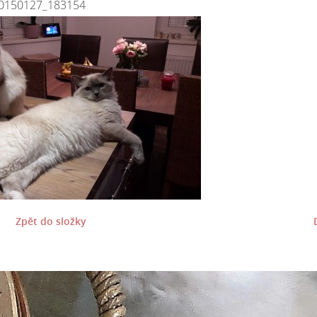
0150127_183154
Zpět do složky