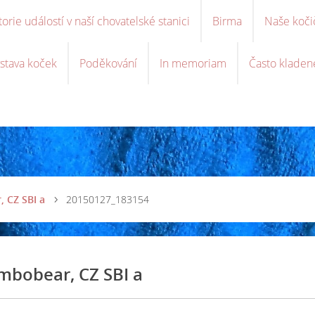
torie událostí v naší chovatelské stanici
Birma
Naše koči
stava koček
Poděkování
In memoriam
Často kladen
 CZ SBI a
20150127_183154
mbobear, CZ SBI a