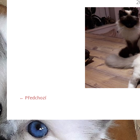
2
← Předchozí