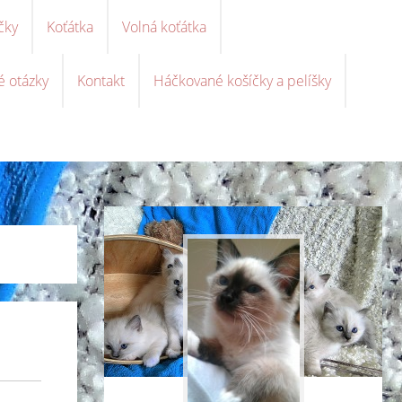
čky
Koťátka
Volná koťátka
é otázky
Kontakt
Háčkované košíčky a pelíšky