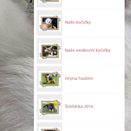
Naše kočičky
Naše venkovní kočičky
Oryna Fauben
Štěňátka 2016