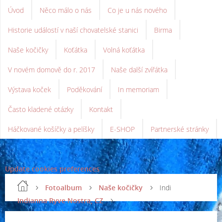
Úvod
Něco málo o nás
Co je u nás nového
Historie událostí v naší chovatelské stanici
Birma
Naše kočičky
Koťátka
Volná koťátka
V novém domově do r. 2017
Naše další zvířátka
Výstava koček
Poděkování
In memoriam
Často kladené otázky
Kontakt
Háčkované košíčky a pelíšky
E-SHOP
Partnerské stránky
Update cookies preferences
Fotoalbum
Naše kočičky
Indi
Indianna Ryve Nostra, CZ