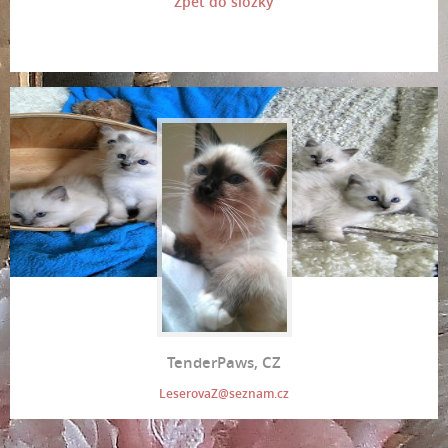
Zpět do složky
TenderPaws, CZ
LeserovaZ@seznam.cz