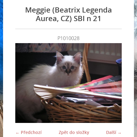
Meggie (Beatrix Legenda
Aurea, CZ) SBI n 21
P1010028
← Předchozí
Zpět do složky
Další →