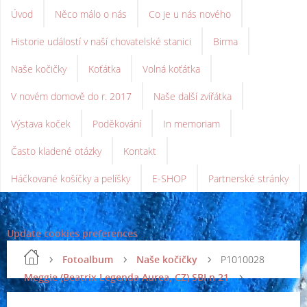
Úvod
Něco málo o nás
Co je u nás nového
Historie událostí v naší chovatelské stanici
Birma
Naše kočičky
Koťátka
Volná koťátka
V novém domově do r. 2017
Naše další zvířátka
Výstava koček
Poděkování
In memoriam
Často kladené otázky
Kontakt
Háčkované košíčky a pelíšky
E-SHOP
Partnerské stránky
Update cookies preferences
Fotoalbum
Naše kočičky
P1010028
Meggie (Beatrix Legenda Aurea, CZ) SBI n 21