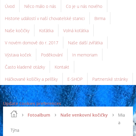
Úvod
Něco málo o nás
Co je u nás nového
Historie událostí v naší chovatelské stanici
Birma
Naše kočičky
Koťátka
Volná koťátka
V novém domově do r. 2017
Naše další zvířátka
Výstava koček
Poděkování
In memoriam
Často kladené otázky
Kontakt
Háčkované košíčky a pelíšky
E-SHOP
Partnerské stránky
Update cookies preferences
Fotoalbum
Naše venkovní kočičky
Mia
a
Týna